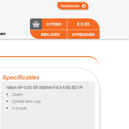
€ 0,00
0 ITEMS
BEKIJKEN
AFREKENEN
ren
Specificaties
Nikon AF-S DX 55-300mm f-4.5-5.6G ED VR
Zwart
Zonder lens Cap
A-Grade