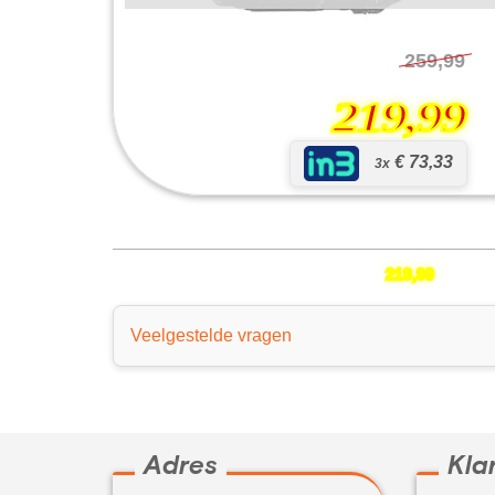
259,99
219,99
€ 73,33
3x
AF-S DX 55-300mm f-4.5-5.6G ED VR
219,99
Veelgestelde vragen
Adres
Kla