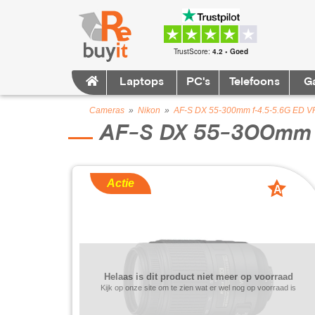
TrustScore:
4.2 • Goed
Laptops
PC's
Telefoons
G
Cameras
»
Nikon
»
AF-S DX 55-300mm f-4.5-5.6G ED V
AF-S DX 55-300mm 
Actie
A
grade
Helaas is dit product niet meer op voorraad
Kijk op onze site om te zien wat er wel nog op voorraad is