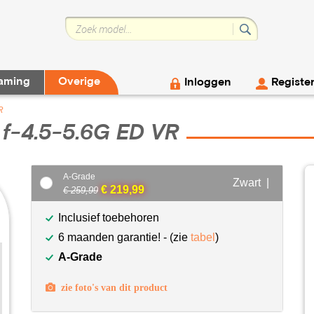
aming
Overige
Inloggen
Registe
R
f-4.5-5.6G ED VR
A-Grade
Zwart |
€ 219,99
€ 259,99
Inclusief toebehoren
6 maanden garantie! - (zie
tabel
)
A-Grade
zie foto's van dit product