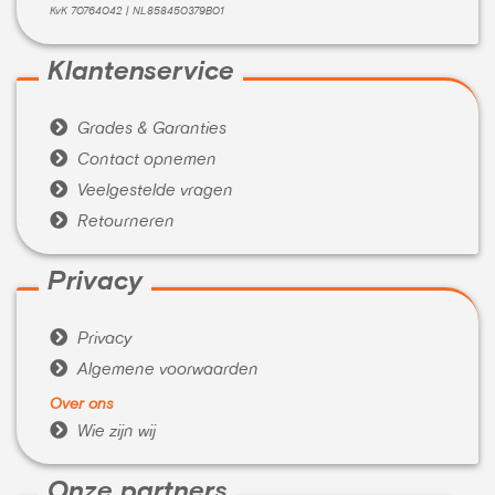
KvK 70764042 | NL858450379B01
Klantenservice

Grades & Garanties

Contact opnemen

Veelgestelde vragen

Retourneren
Privacy

Privacy

Algemene voorwaarden
Over ons

Wie zijn wij
Onze partners