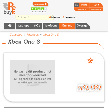
€ 0,00
0 ITEMS
BEKIJKEN
AFREKENEN
TrustScore:
4.2 • Goed
Inloggen
Registeren
Laptops
PC's
Telefoons
Gaming
Overige
Consoles
»
Microsoft
»
Xbox One S
Xbox One S
C
grade
Helaas is dit product niet
meer op voorraad
Kijk op onze site om te zien wat
er wel nog op voorraad is
59,99