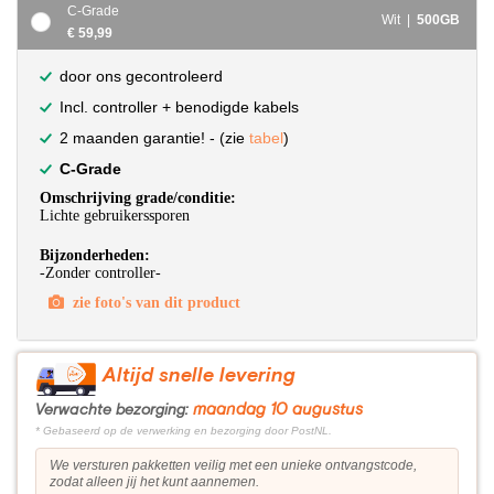
C-Grade
Wit |
500GB
€ 59,99
door ons gecontroleerd
Incl. controller + benodigde kabels
2 maanden garantie! - (zie
tabel
)
C-Grade
Omschrijving grade/conditie:
Lichte gebruikerssporen
Bijzonderheden:
-Zonder controller-
zie foto's van dit product
Altijd snelle levering
maandag 10 augustus
Verwachte bezorging:
* Gebaseerd op de verwerking en bezorging door PostNL.
We versturen pakketten veilig met een unieke ontvangstcode,
zodat alleen jij het kunt aannemen.