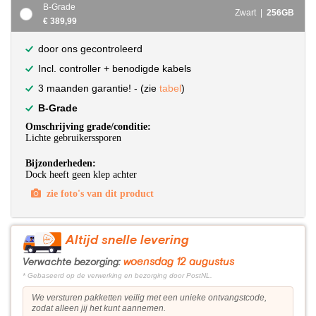
B-Grade
Zwart |
256GB
€ 389,99
door ons gecontroleerd
Incl. controller + benodigde kabels
3 maanden garantie! - (zie
tabel
)
B-Grade
Omschrijving grade/conditie:
Lichte gebruikerssporen
Bijzonderheden:
Dock heeft geen klep achter
zie foto's van dit product
Altijd snelle levering
woensdag 12 augustus
Verwachte bezorging:
* Gebaseerd op de verwerking en bezorging door PostNL.
We versturen pakketten veilig met een unieke ontvangstcode,
zodat alleen jij het kunt aannemen.