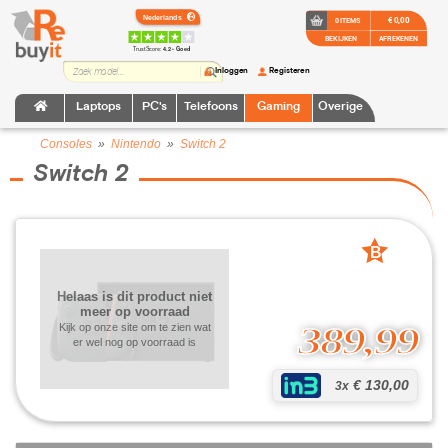
€ 0,00
0 ITEMS
BEKIJKEN
AFREKENEN
TrustScore:
4.2 • Goed
Inloggen
Registeren
Laptops
PC's
Telefoons
Gaming
Overige
Consoles
»
Nintendo
»
Switch 2
Switch 2
B
grade
Helaas is dit product niet
meer op voorraad
389,99
Kijk op onze site om te zien wat
er wel nog op voorraad is
€ 130,00
3x