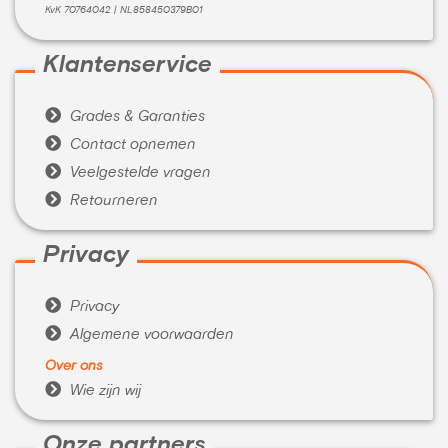
KvK 70764042 | NL858450379B01
Klantenservice

Grades & Garanties

Contact opnemen

Veelgestelde vragen

Retourneren
Privacy

Privacy

Algemene voorwaarden
Over ons

Wie zijn wij
Onze partners