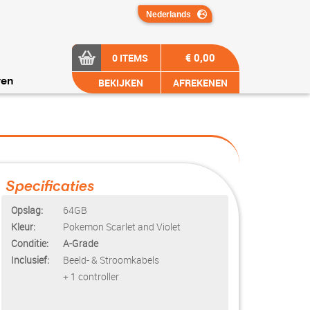
€ 0,00
0 ITEMS
BEKIJKEN
AFREKENEN
ren
Specificaties
Opslag:
64GB
Kleur:
Pokemon Scarlet and Violet
Conditie:
A-Grade
Inclusief:
Beeld- & Stroomkabels
+ 1 controller