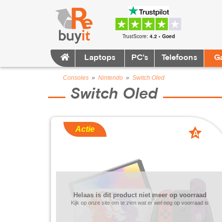
TrustScore:
4.2 • Goed
Laptops
PC's
Telefoons
G
Consoles
»
Nintendo
»
Switch Oled
Switch Oled
Actie
A
grade
Helaas is dit product niet meer op voorraad
Kijk op onze site om te zien wat er wel nog op voorraad is