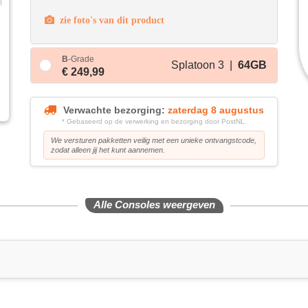
zie foto's van dit product
B
-Grade
Splatoon 3 |
64GB
€ 249,99
Verwachte bezorging:
zaterdag 8 augustus
* Gebaseerd op de verwerking en bezorging door PostNL.
We versturen pakketten veilig met een unieke ontvangstcode,
zodat alleen jij het kunt aannemen.
Alle Consoles weergeven