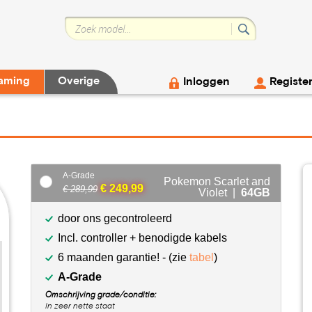
aming
Overige
Inloggen
Registe
A-Grade
Pokemon Scarlet and
€ 249,99
€ 289,99
Violet |
64GB
door ons gecontroleerd
Incl. controller + benodigde kabels
6 maanden garantie! - (zie
tabel
)
A-Grade
Omschrijving grade/conditie:
In zeer nette staat