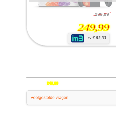
289,99
249,99
€ 83,33
3x
Switch Oled
249,99
Veelgestelde vragen