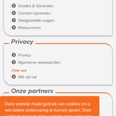

Grades & Garanties

Contact opnemen

Veelgestelde vragen

Retourneren
Privacy

Privacy

Algemene voorwaarden
Over ons

Wie zijn wij
Onze partners
Deze website maakt gebruik van cookies om u

WeBuyIt.nl
een betere webervaring te kunnen geven. Door

LaptopVerkopen.eu