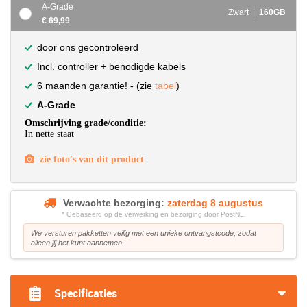
A-Grade
Zwart |
160GB
€ 69,99
door ons gecontroleerd
Incl. controller + benodigde kabels
6 maanden garantie! - (zie
tabel
)
A-Grade
Omschrijving grade/conditie:
In nette staat
zie foto's van dit product
Verwachte bezorging:
zaterdag 8 augustus
* Gebaseerd op de verwerking en bezorging door PostNL.
We versturen pakketten veilig met een unieke ontvangstcode, zodat
alleen jij het kunt aannemen.
Specificaties