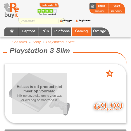
€ 0,00
0 ITEMS
BEKIJKEN
AFREKENEN
TrustScore:
4.2 • Goed
Inloggen
Registeren
Laptops
PC's
Telefoons
Gaming
Overige
Consoles
»
Sony
»
Playstation 3 Slim
Playstation 3 Slim
A
grade
Helaas is dit product niet
meer op voorraad
Kijk op onze site om te zien wat
er wel nog op voorraad is
69,99