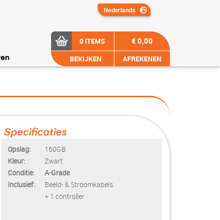
€ 0,00
0 ITEMS
BEKIJKEN
AFREKENEN
ren
Specificaties
Opslag:
160GB
Kleur:
Zwart
Conditie:
A-Grade
Inclusief:
Beeld- & Stroomkabels
+ 1 controller