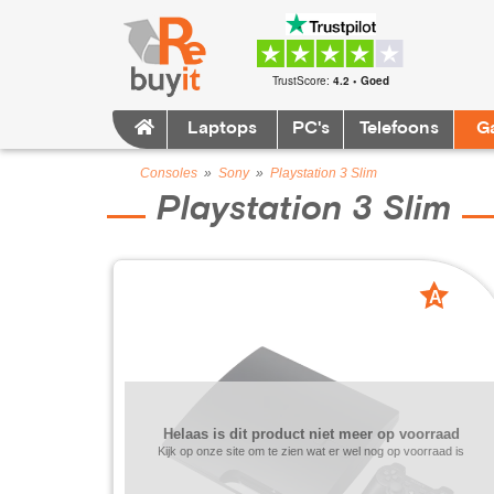
TrustScore:
4.2 • Goed
Laptops
PC's
Telefoons
G
Consoles
»
Sony
»
Playstation 3 Slim
Playstation 3 Slim
A
grade
Helaas is dit product niet meer op voorraad
Kijk op onze site om te zien wat er wel nog op voorraad is