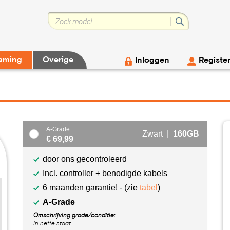
aming
Overige
Inloggen
Registe
A-Grade
Zwart |
160GB
€ 69,99
door ons gecontroleerd
Incl. controller + benodigde kabels
6 maanden garantie! - (zie
tabel
)
A-Grade
Omschrijving grade/conditie:
In nette staat