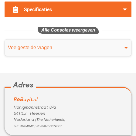
Specificaties
Alle Consoles weergeven
Veelgestelde vragen
Adres
ReBuyIt.nl
Honigmannstraat 37a
6411LJ Heerlen
Nederland
(The Netherlands)
KvK 70764042 | NL858450379B01