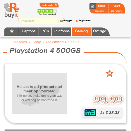
€ 0,00
0 ITEMS
BEKIJKEN
AFREKENEN
TrustScore:
4.2 • Goed
Inloggen
Registeren
Laptops
PC's
Telefoons
Gaming
Overige
Consoles
»
Sony
»
Playstation 4 500GB
Playstation 4 500GB
B
grade
Helaas is dit product niet
meer op voorraad
99,99
Kijk op onze site om te zien wat
er wel nog op voorraad is
€ 33,33
3x