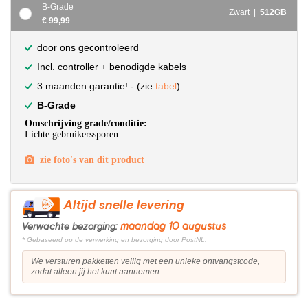
B-Grade
Zwart |
512GB
€ 99,99
door ons gecontroleerd
Incl. controller + benodigde kabels
3 maanden garantie! - (zie
tabel
)
B-Grade
Omschrijving grade/conditie:
Lichte gebruikerssporen
zie foto's van dit product
Altijd snelle levering
maandag 10 augustus
Verwachte bezorging:
* Gebaseerd op de verwerking en bezorging door PostNL.
We versturen pakketten veilig met een unieke ontvangstcode,
zodat alleen jij het kunt aannemen.