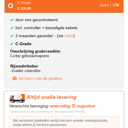
C-Grade
Zwart |
1TB
€ 119,99
door ons gecontroleerd
Incl. controller + benodigde kabels
2 maanden garantie! - (zie
tabel
)
C-Grade
Omschrijving grade/conditie:
Lichte gebruikerssporen
Bijzonderheden:
-Zonder controller-
zie foto's van dit product
Altijd snelle levering
woensdag 12 augustus
Verwachte bezorging:
* Gebaseerd op de verwerking en bezorging door PostNL.
We versturen pakketten veilig met een unieke ontvangstcode,
zodat alleen jij het kunt aannemen.