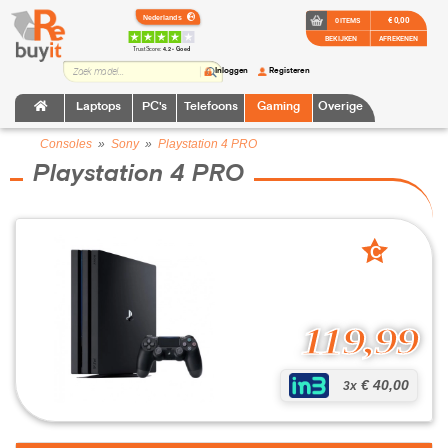
€ 0,00
0 ITEMS
BEKIJKEN
AFREKENEN
TrustScore:
4.2 • Goed
Inloggen
Registeren
Laptops
PC's
Telefoons
Gaming
Overige
Consoles
»
Sony
»
Playstation 4 PRO
Playstation 4 PRO
C
grade
119,99
€ 40,00
3x