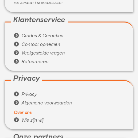
KvK 70764042 | NL858450379B01
Klantenservice

Grades & Garanties

Contact opnemen

Veelgestelde vragen

Retourneren
Privacy

Privacy

Algemene voorwaarden
Over ons

Wie zijn wij
Onze partners