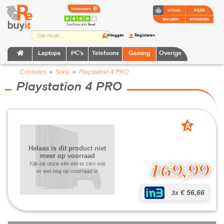
€ 0,00
0 ITEMS
BEKIJKEN
AFREKENEN
TrustScore:
4.2 • Goed
Inloggen
Registeren
Laptops
PC's
Telefoons
Gaming
Overige
Consoles
»
Sony
»
Playstation 4 PRO
Playstation 4 PRO
A
grade
Helaas is dit product niet
meer op voorraad
169,99
Kijk op onze site om te zien wat
er wel nog op voorraad is
€ 56,66
3x