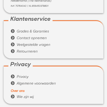
Nederland
(The Netherlands)
KvK 70764042 | NL858450379B01
Klantenservice

Grades & Garanties

Contact opnemen

Veelgestelde vragen

Retourneren
Privacy

Privacy

Algemene voorwaarden
Over ons

Wie zijn wij