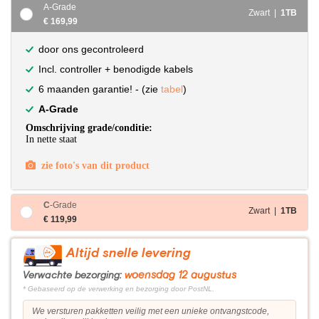
A-Grade
Zwart |
1TB
€ 169,99
door ons gecontroleerd
Incl. controller + benodigde kabels
6 maanden garantie! - (zie
tabel
)
A-Grade
Omschrijving grade/conditie:
In nette staat
zie foto's van dit product
C
-Grade
Zwart |
1TB
€ 119,99
Altijd snelle levering
woensdag 12 augustus
Verwachte bezorging:
* Gebaseerd op de verwerking en bezorging door PostNL.
We versturen pakketten veilig met een unieke ontvangstcode,