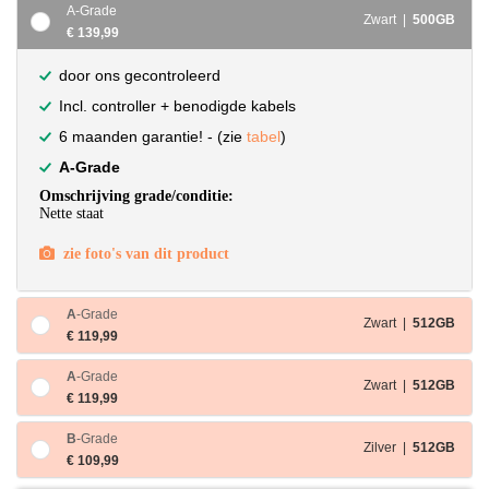
A-Grade
Zwart |
500GB
€ 139,99
door ons gecontroleerd
Incl. controller + benodigde kabels
6 maanden garantie! - (zie
tabel
)
A-Grade
Omschrijving grade/conditie:
Nette staat
zie foto's van dit product
A
-Grade
Zwart |
512GB
€ 119,99
A
-Grade
Zwart |
512GB
€ 119,99
B
-Grade
Zilver |
512GB
€ 109,99