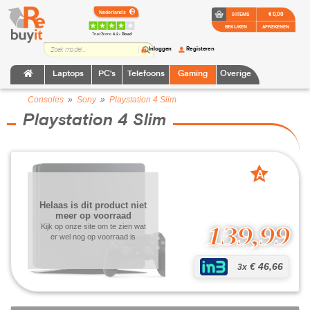
€ 0,00
0 ITEMS
BEKIJKEN
AFREKENEN
TrustScore:
4.2 • Goed
Inloggen
Registeren
Laptops
PC's
Telefoons
Gaming
Overige
Consoles
»
Sony
»
Playstation 4 Slim
Playstation 4 Slim
A
grade
Helaas is dit product niet
meer op voorraad
139,99
Kijk op onze site om te zien wat
er wel nog op voorraad is
€ 46,66
3x