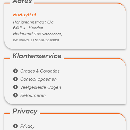
Adres
ReBuyIt.nl
Honigmannstraat 37a
6411LJ Heerlen
Nederland
(The Netherlands)
KvK 70764042 | NL858450379B01
Klantenservice

Grades & Garanties

Contact opnemen

Veelgestelde vragen

Retourneren
Privacy

Privacy