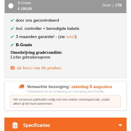
B-Grade
Zwart |
1TB
€ 109,99
door ons gecontroleerd
Incl. controller + benodigde kabels
3 maanden garantie! - (zie
tabel
)
B-Grade
Omschrijving grade/conditie:
Lichte gebruikerssporen
zie foto's van dit product
Verwachte bezorging:
zaterdag 8 augustus
* Gebaseerd op de verwerking en bezorging door PostNL.
We versturen pakketten veilig met een unieke ontvangstcode, zodat
alleen jij het kunt aannemen.
Specificaties