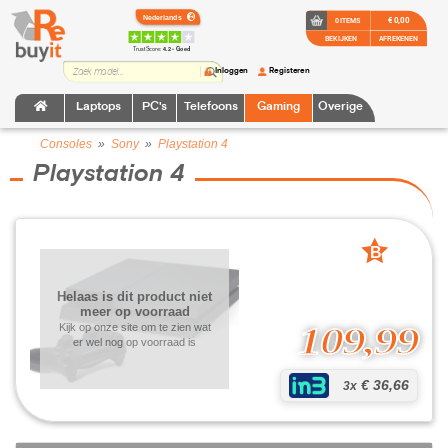
€ 0,00
0 ITEMS
BEKIJKEN
AFREKENEN
TrustScore:
4.2 • Goed
Inloggen
Registeren
Laptops
PC's
Telefoons
Gaming
Overige
Consoles
»
Sony
»
Playstation 4
Playstation 4
B
grade
Helaas is dit product niet
meer op voorraad
109,99
Kijk op onze site om te zien wat
er wel nog op voorraad is
€ 36,66
3x