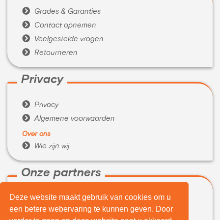

Grades & Garanties

Contact opnemen

Veelgestelde vragen

Retourneren
Privacy

Privacy

Algemene voorwaarden
Over ons

Wie zijn wij
Onze partners
Deze website maakt gebruik van cookies om u

WeBuyIt.nl
een betere webervaring te kunnen geven. Door

LaptopVerkopen.eu