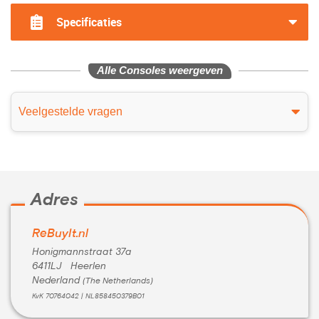
Specificaties
Alle Consoles weergeven
Veelgestelde vragen
Adres
ReBuyIt.nl
Honigmannstraat 37a
6411LJ Heerlen
Nederland
(The Netherlands)
KvK 70764042 | NL858450379B01