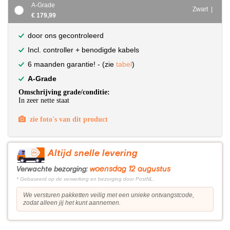
A-Grade
Zwart |
€ 179,99
door ons gecontroleerd
Incl. controller + benodigde kabels
6 maanden garantie! - (zie
tabel
)
A-Grade
Omschrijving grade/conditie:
In zeer nette staat
zie foto's van dit product
Altijd snelle levering
woensdag 12 augustus
Verwachte bezorging:
* Gebaseerd op de verwerking en bezorging door PostNL.
We versturen pakketten veilig met een unieke ontvangstcode,
zodat alleen jij het kunt aannemen.