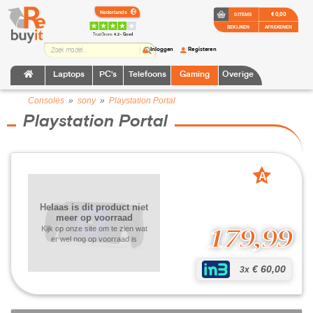
€ 0,00
0 ITEMS
BEKIJKEN
AFREKENEN
TrustScore:
4.2 • Goed
Inloggen
Registeren
Laptops
PC's
Telefoons
Gaming
Overige
Consoles
»
sony
»
Playstation Portal
Playstation Portal
A
grade
Helaas is dit product niet
meer op voorraad
179,99
Kijk op onze site om te zien wat
er wel nog op voorraad is
€ 60,00
3x