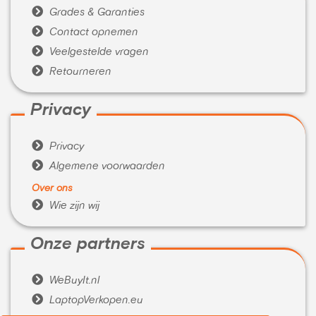

Grades & Garanties

Contact opnemen

Veelgestelde vragen

Retourneren
Privacy

Privacy

Algemene voorwaarden
Over ons

Wie zijn wij
Onze partners

WeBuyIt.nl

LaptopVerkopen.eu