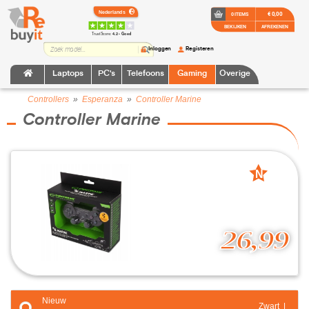
€ 0,00
0 ITEMS
BEKIJKEN
AFREKENEN
TrustScore:
4.2 • Goed
Inloggen
Registeren
Laptops
PC's
Telefoons
Gaming
Overige
Controllers
»
Esperanza
»
Controller Marine
Controller Marine
N
nieuw
26,99
Nieuw
Zwart |