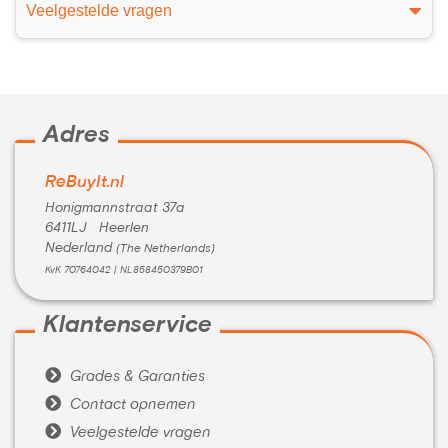
Veelgestelde vragen
Adres
ReBuyIt.nl
Honigmannstraat 37a
6411LJ Heerlen
Nederland
(The Netherlands)
KvK 70764042 | NL858450379B01
Klantenservice

Grades & Garanties

Contact opnemen

Veelgestelde vragen