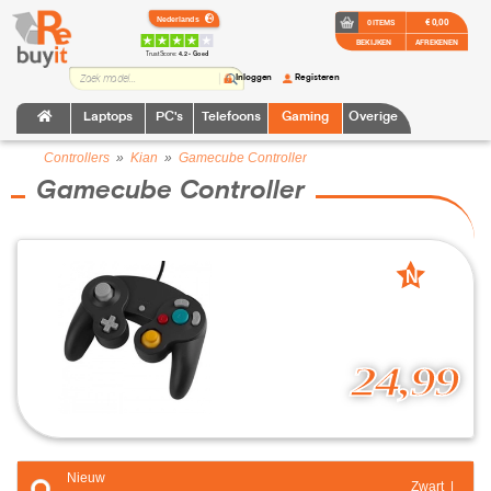
€ 0,00
0 ITEMS
BEKIJKEN
AFREKENEN
TrustScore:
4.2 • Goed
Inloggen
Registeren
Laptops
PC's
Telefoons
Gaming
Overige
Controllers
»
Kian
»
Gamecube Controller
Gamecube Controller
N
nieuw
24,99
Nieuw
Zwart |