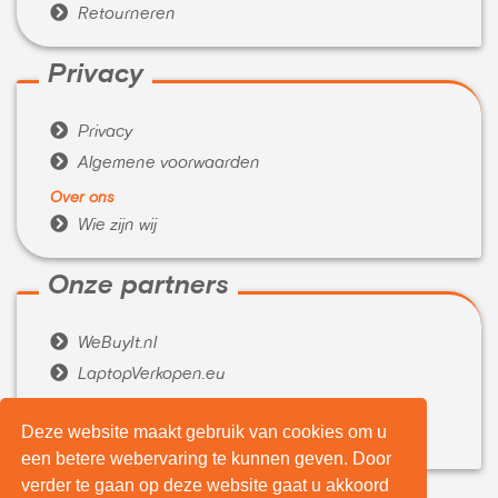

Retourneren
Privacy

Privacy

Algemene voorwaarden
Over ons

Wie zijn wij
Onze partners

WeBuyIt.nl

LaptopVerkopen.eu
Tijdelijk extra geld nodig?
Deze website maakt gebruik van cookies om u

Belenen.com
een betere webervaring te kunnen geven. Door
verder te gaan op deze website gaat u akkoord