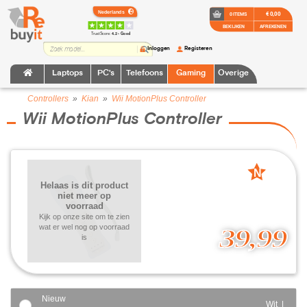
€ 0,00
0 ITEMS
BEKIJKEN
AFREKENEN
TrustScore:
4.2 • Goed
Inloggen
Registeren
Laptops
PC's
Telefoons
Gaming
Overige
Controllers
»
Kian
»
Wii MotionPlus Controller
Wii MotionPlus Controller
N
Helaas is dit product
nieuw
niet meer op
voorraad
Kijk op onze site om te zien
wat er wel nog op voorraad
39,99
is
Nieuw
Wit |