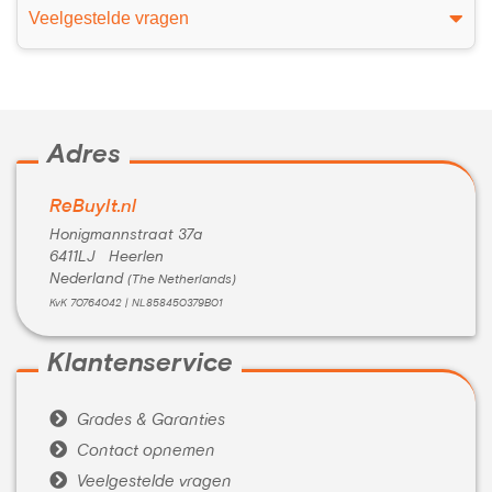
Veelgestelde vragen
Adres
ReBuyIt.nl
Honigmannstraat 37a
6411LJ Heerlen
Nederland
(The Netherlands)
KvK 70764042 | NL858450379B01
Klantenservice

Grades & Garanties

Contact opnemen

Veelgestelde vragen