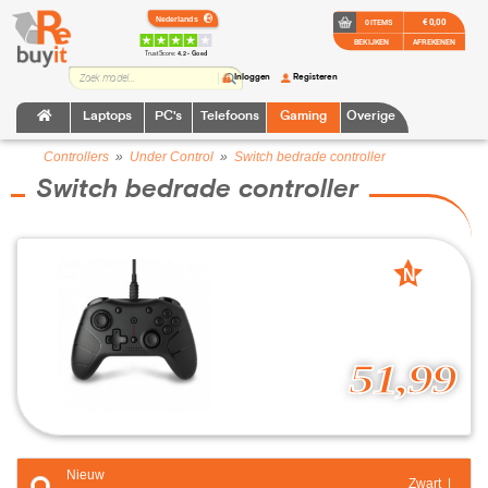
€ 0,00
0 ITEMS
BEKIJKEN
AFREKENEN
TrustScore:
4.2 • Goed
Inloggen
Registeren
Laptops
PC's
Telefoons
Gaming
Overige
Controllers
»
Under Control
»
Switch bedrade controller
Switch bedrade controller
N
nieuw
51,99
Nieuw
Zwart |