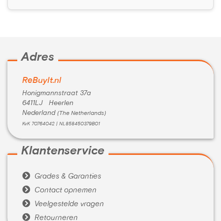
Adres
ReBuyIt.nl
Honigmannstraat 37a
6411LJ Heerlen
Nederland
(The Netherlands)
KvK 70764042 | NL858450379B01
Klantenservice

Grades & Garanties

Contact opnemen

Veelgestelde vragen

Retourneren