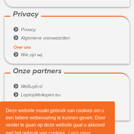
Privacy

Privacy

Algemene voorwaarden
Over ons

Wie zijn wij
Onze partners

WeBuyIt.nl

LaptopVerkopen.eu
Tijdelijk extra geld nodig?
Deze website maakt gebruik van cookies om u

Belenen.com
een betere webervaring te kunnen geven. Door
verder te gaan op deze website gaat u akkoord
met het gebruik van cookies.
Lees meer...