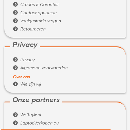

Grades & Garanties

Contact opnemen

Veelgestelde vragen

Retourneren
Privacy

Privacy

Algemene voorwaarden
Over ons

Wie zijn wij
Onze partners

WeBuyIt.nl

LaptopVerkopen.eu