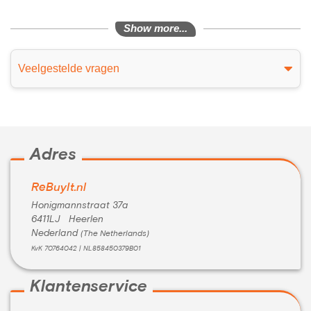
Show more...
Veelgestelde vragen
Adres
ReBuyIt.nl
Honigmannstraat 37a
6411LJ Heerlen
Nederland
(The Netherlands)
KvK 70764042 | NL858450379B01
Klantenservice