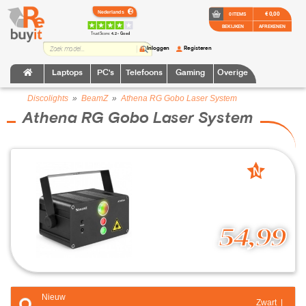
€ 0,00
0 ITEMS
BEKIJKEN
AFREKENEN
TrustScore:
4.2 • Goed
Inloggen
Registeren
Laptops
PC's
Telefoons
Gaming
Overige
Discolights
»
BeamZ
»
Athena RG Gobo Laser System
Athena RG Gobo Laser System
N
nieuw
54,99
Nieuw
Zwart |