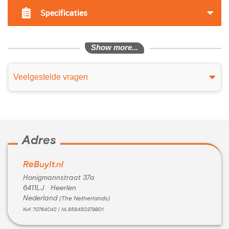
Specificaties
Show more...
Veelgestelde vragen
Adres
ReBuyIt.nl
Honigmannstraat 37a
6411LJ Heerlen
Nederland
(The Netherlands)
KvK 70764042 | NL858450379B01