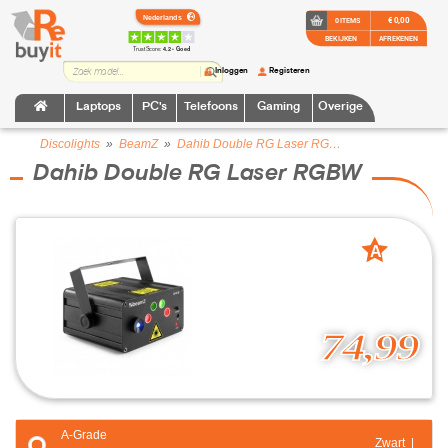
€ 0,00
0 ITEMS
BEKIJKEN
AFREKENEN
TrustScore:
4.2 • Goed
Inloggen
Registeren
Laptops
PC's
Telefoons
Gaming
Overige
Discolights
»
BeamZ
»
Dahib Double RG Laser RGBW
Dahib Double RG Laser RGBW
A
grade
74,99
A-Grade
Zwart |