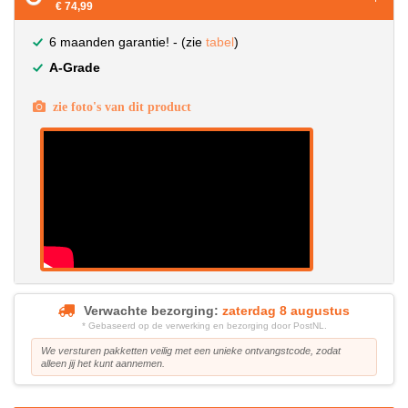
€ 74,99
6 maanden garantie! - (zie
tabel
)
A-Grade
zie foto's van dit product
Verwachte bezorging:
zaterdag 8 augustus
* Gebaseerd op de verwerking en bezorging door PostNL.
We versturen pakketten veilig met een unieke ontvangstcode, zodat
alleen jij het kunt aannemen.