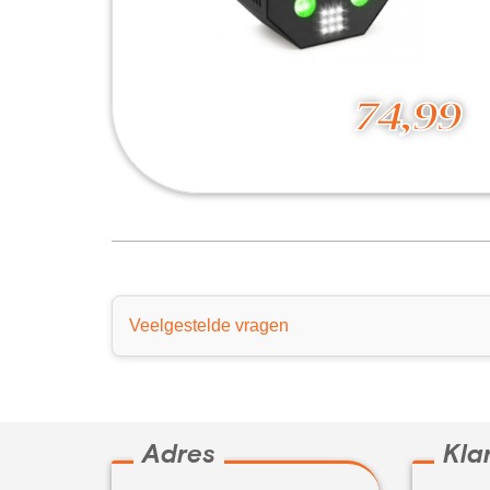
74,99
MultiAce2 Effect DMX 2in1 IR
74,99
Veelgestelde vragen
Adres
Kla