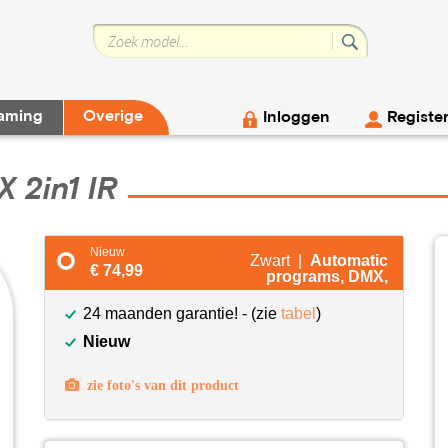
aming
Overige
Inloggen
Registe
 2in1 IR
Nieuw
Zwart |
Automatic
€ 74,99
programs, DMX,
24 maanden garantie! - (zie
tabel
)
Nieuw
zie foto's van dit product