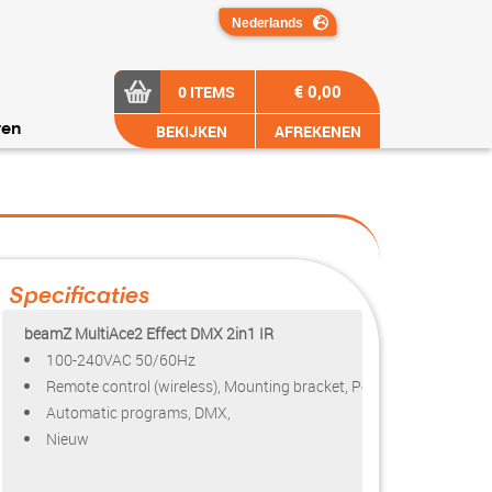
€ 0,00
0 ITEMS
BEKIJKEN
AFREKENEN
ren
Specificaties
beamZ MultiAce2 Effect DMX 2in1 IR
100-240VAC 50/60Hz
Remote control (wireless), Mounting bracket, Power cable
Automatic programs, DMX,
Nieuw