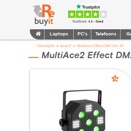
TrustScore:
4.2 • Goed
Laptops
PC's
Telefoons
G
Discolights
»
beamZ
»
MultiAce2 Effect DMX 2in1 IR
MultiAce2 Effect DMX
N
nieuw