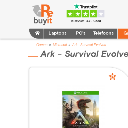
TrustScore:
4.2 • Goed
Laptops
PC's
Telefoons
G
Games
»
Microsoft
»
Ark - Survival Evolved
Ark - Survival Evolv
B
grade