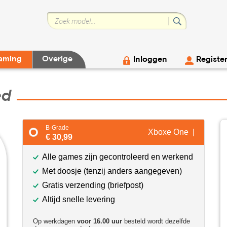
aming
Overige
Inloggen
Registe
ed
B-Grade
Xboxe One |
€ 30,99
Alle games zijn gecontroleerd en werkend
Met doosje (tenzij anders aangegeven)
Gratis verzending (briefpost)
Altijd snelle levering
Op werkdagen
voor 16.00 uur
besteld wordt dezelfde