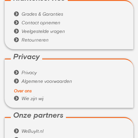

Grades & Garanties

Contact opnemen

Veelgestelde vragen

Retourneren
Privacy

Privacy

Algemene voorwaarden
Over ons

Wie zijn wij
Onze partners

WeBuyIt.nl