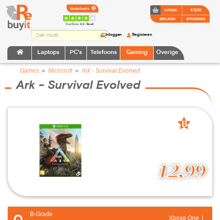
€ 0,00
0 ITEMS
BEKIJKEN
AFREKENEN
TrustScore:
4.2 • Goed
Inloggen
Registeren
Laptops
PC's
Telefoons
Gaming
Overige
Games
»
Microsoft
»
Ark - Survival Evolved
Ark - Survival Evolved
B
grade
12,99
B-Grade
Xboxe One |