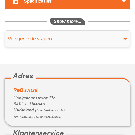
Specificaties
Show more...
Veelgestelde vragen
Adres
ReBuyIt.nl
Honigmannstraat 37a
6411LJ Heerlen
Nederland
(The Netherlands)
KvK 70764042 | NL858450379B01
Klantenservice