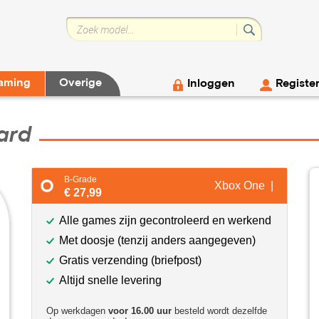
aming
Overige
Inloggen
Registe
ard
B-Grade
Xbox One |
€ 27,99
Alle games zijn gecontroleerd en werkend
Met doosje (tenzij anders aangegeven)
Gratis verzending (briefpost)
Altijd snelle levering
Op werkdagen
voor 16.00 uur
besteld wordt dezelfde