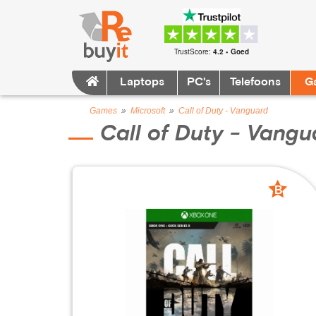
TrustScore:
4.2 • Goed
Laptops
PC's
Telefoons
G
Games
»
Microsoft
»
Call of Duty - Vanguard
Call of Duty - Vangu
B
grade