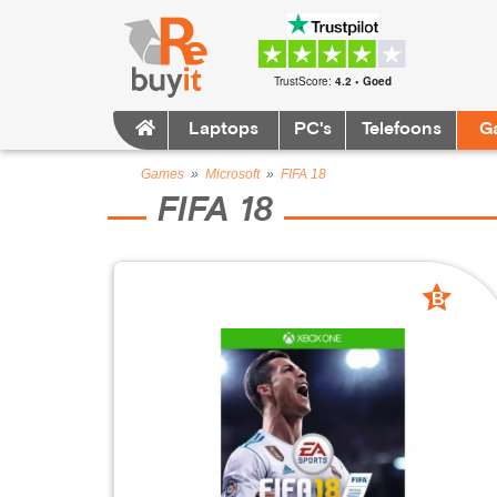
TrustScore:
4.2 • Goed
Laptops
PC's
Telefoons
G
Games
»
Microsoft
»
FIFA 18
FIFA 18
B
grade