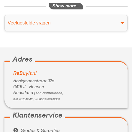
Show more...
Veelgestelde vragen
Adres
ReBuyIt.nl
Honigmannstraat 37a
6411LJ Heerlen
Nederland
(The Netherlands)
KvK 70764042 | NL858450379B01
Klantenservice

Grades & Garanties