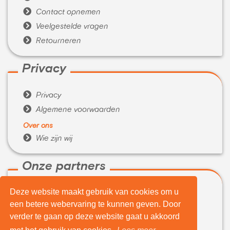

Contact opnemen

Veelgestelde vragen

Retourneren
Privacy

Privacy

Algemene voorwaarden
Over ons

Wie zijn wij
Onze partners
Deze website maakt gebruik van cookies om u

WeBuyIt.nl
een betere webervaring te kunnen geven. Door

LaptopVerkopen.eu
verder te gaan op deze website gaat u akkoord
Tijdelijk extra geld nodig?