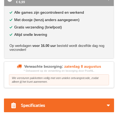
€ 6,99
Alle games zijn gecontroleerd en werkend
Met doosje (tenzij anders aangegeven)
Gratis verzending (briefpost)
Altijd snelle levering
Op werkdagen
voor 16.00 uur
besteld wordt dezelfde dag nog
verzonden!
Verwachte bezorging:
zaterdag 8 augustus
* Gebaseerd op de verwerking en bezorging door PostNL.
We versturen pakketten veilig met een unieke ontvangstcode, zodat
alleen jij het kunt aannemen.
?>
Specificaties