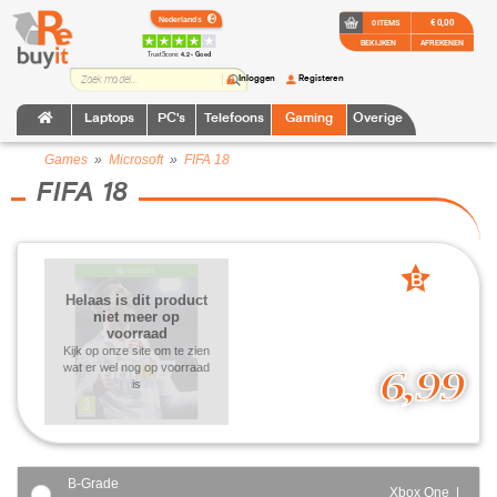
€ 0,00
0 ITEMS
BEKIJKEN
AFREKENEN
TrustScore:
4.2 • Goed
Inloggen
Registeren
Laptops
PC's
Telefoons
Gaming
Overige
Games
»
Microsoft
»
FIFA 18
FIFA 18
B
Helaas is dit product
grade
niet meer op
voorraad
Kijk op onze site om te zien
wat er wel nog op voorraad
6,99
is
B-Grade
Xbox One |