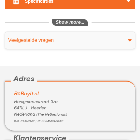
Specificaties
Show more...
Veelgestelde vragen
Adres
ReBuyIt.nl
Honigmannstraat 37a
6411LJ Heerlen
Nederland
(The Netherlands)
KvK 70764042 | NL858450379B01
Klantenservice