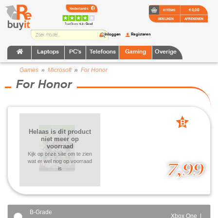
€ 0,00
0 ITEMS
BEKIJKEN
AFREKENEN
TrustScore:
4.2 • Goed
Inloggen
Registeren
Laptops
PC's
Telefoons
Gaming
Overige
Games
»
Microsoft
»
For Honor
For Honor
B
Helaas is dit product
grade
niet meer op
voorraad
Kijk op onze site om te zien
wat er wel nog op voorraad
7,99
is
B-Grade
Xbox One |