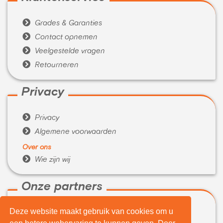

Grades & Garanties

Contact opnemen

Veelgestelde vragen

Retourneren
Privacy

Privacy

Algemene voorwaarden
Over ons

Wie zijn wij
Onze partners
Deze website maakt gebruik van cookies om u

WeBuyIt.nl