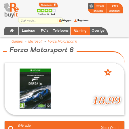
€ 0,00
0 ITEMS
BEKIJKEN
AFREKENEN
TrustScore:
4.2 • Goed
Inloggen
Registeren
Laptops
PC's
Telefoons
Gaming
Overige
Games
»
Microsoft
»
Forza Motorsport 6
Forza Motorsport 6
B
grade
18,99
B-Grade
Xbox One |