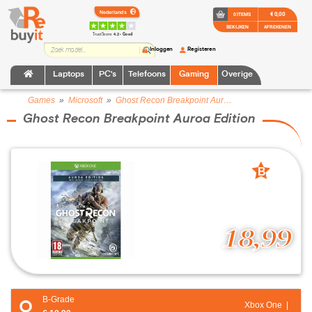
€ 0,00
0 ITEMS
BEKIJKEN
AFREKENEN
TrustScore:
4.2 • Goed
Inloggen
Registeren
Laptops
PC's
Telefoons
Gaming
Overige
Games
»
Microsoft
»
Ghost Recon Breakpoint Auroa Edition
Ghost Recon Breakpoint Auroa Edition
B
grade
18,99
B-Grade
Xbox One |