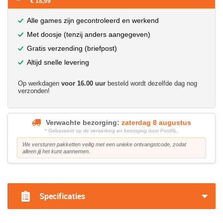
€ 18,99
Alle games zijn gecontroleerd en werkend
Met doosje (tenzij anders aangegeven)
Gratis verzending (briefpost)
Altijd snelle levering
Op werkdagen
voor 16.00 uur
besteld wordt dezelfde dag nog
verzonden!
Verwachte bezorging:
zaterdag 8 augustus
* Gebaseerd op de verwerking en bezorging door PostNL.
We versturen pakketten veilig met een unieke ontvangstcode, zodat
alleen jij het kunt aannemen.
?>
Specificaties