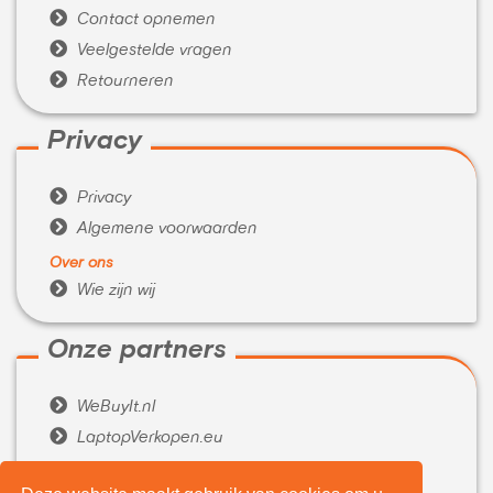

Contact opnemen

Veelgestelde vragen

Retourneren
Privacy

Privacy

Algemene voorwaarden
Over ons

Wie zijn wij
Onze partners

WeBuyIt.nl

LaptopVerkopen.eu
Tijdelijk extra geld nodig?