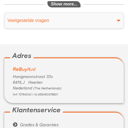
Show more...
Veelgestelde vragen
Adres
ReBuyIt.nl
Honigmannstraat 37a
6411LJ Heerlen
Nederland
(The Netherlands)
KvK 70764042 | NL858450379B01
Klantenservice

Grades & Garanties