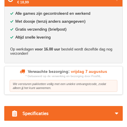
€ 18,99
Alle games zijn gecontroleerd en werkend
Met doosje (tenzij anders aangegeven)
Gratis verzending (briefpost)
Altijd snelle levering
Op werkdagen
voor 16.00 uur
besteld wordt dezelfde dag nog
verzonden!
Verwachte bezorging:
vrijdag 7 augustus
* Gebaseerd op de verwerking en bezorging door PostNL.
We versturen pakketten veilig met een unieke ontvangstcode, zodat
alleen jij het kunt aannemen.
?>
Specificaties