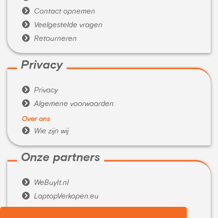

Contact opnemen

Veelgestelde vragen

Retourneren
Privacy

Privacy

Algemene voorwaarden
Over ons

Wie zijn wij
Onze partners

WeBuyIt.nl

LaptopVerkopen.eu
Tijdelijk extra geld nodig?