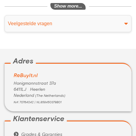
Show more...
Veelgestelde vragen
Adres
ReBuyIt.nl
Honigmannstraat 37a
6411LJ Heerlen
Nederland
(The Netherlands)
KvK 70764042 | NL858450379B01
Klantenservice

Grades & Garanties