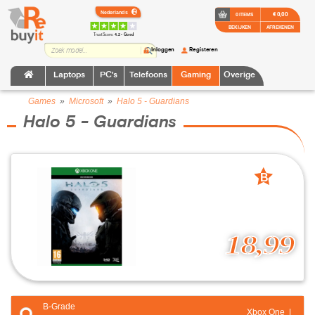
€ 0,00
0 ITEMS
BEKIJKEN
AFREKENEN
TrustScore:
4.2 • Goed
Inloggen
Registeren
Laptops
PC's
Telefoons
Gaming
Overige
Games
»
Microsoft
»
Halo 5 - Guardians
Halo 5 - Guardians
B
grade
18,99
B-Grade
Xbox One |