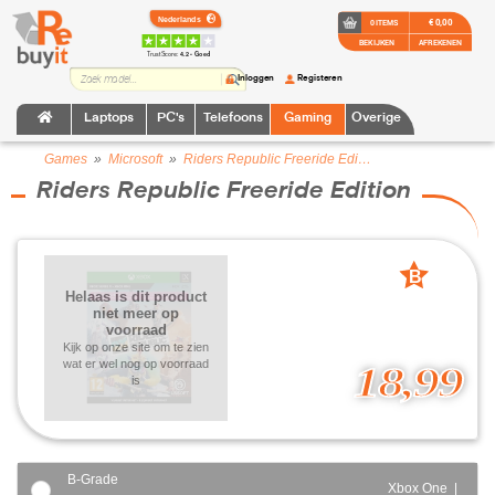
€ 0,00
0 ITEMS
BEKIJKEN
AFREKENEN
TrustScore:
4.2 • Goed
Inloggen
Registeren
Laptops
PC's
Telefoons
Gaming
Overige
Games
»
Microsoft
»
Riders Republic Freeride Edition
Riders Republic Freeride Edition
B
Helaas is dit product
grade
niet meer op
voorraad
Kijk op onze site om te zien
wat er wel nog op voorraad
18,99
is
B-Grade
Xbox One |