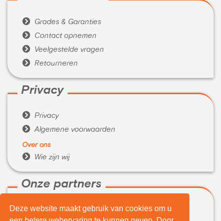

Grades & Garanties

Contact opnemen

Veelgestelde vragen

Retourneren
Privacy

Privacy

Algemene voorwaarden
Over ons

Wie zijn wij
Onze partners
Deze website maakt gebruik van cookies om u

WeBuyIt.nl
een betere webervaring te kunnen geven. Door