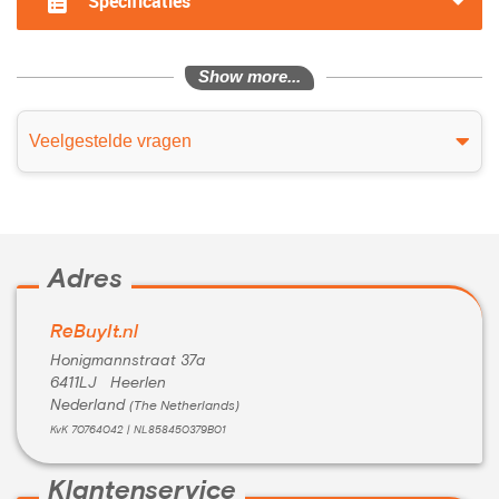
Specificaties
Show more...
Veelgestelde vragen
Adres
ReBuyIt.nl
Honigmannstraat 37a
6411LJ Heerlen
Nederland
(The Netherlands)
KvK 70764042 | NL858450379B01
Klantenservice