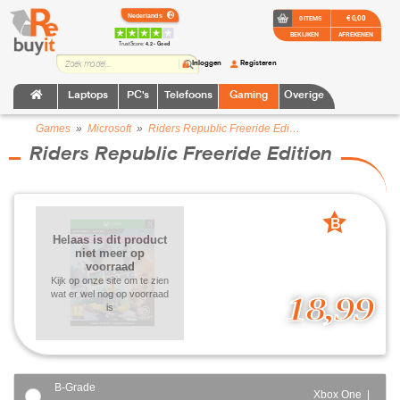
€ 0,00
0 ITEMS
BEKIJKEN
AFREKENEN
TrustScore:
4.2 • Goed
Inloggen
Registeren
Laptops
PC's
Telefoons
Gaming
Overige
Games
»
Microsoft
»
Riders Republic Freeride Edition
Riders Republic Freeride Edition
B
Helaas is dit product
grade
niet meer op
voorraad
Kijk op onze site om te zien
wat er wel nog op voorraad
18,99
is
B-Grade
Xbox One |