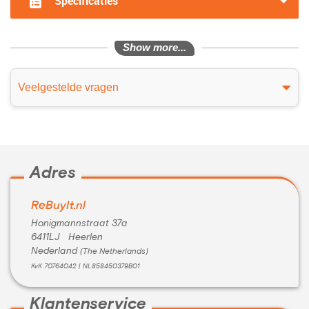
Specificaties
Show more...
Veelgestelde vragen
Adres
ReBuyIt.nl
Honigmannstraat 37a
6411LJ Heerlen
Nederland
(The Netherlands)
KvK 70764042 | NL858450379B01
Klantenservice