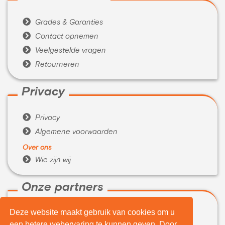

Grades & Garanties

Contact opnemen

Veelgestelde vragen

Retourneren
Privacy

Privacy

Algemene voorwaarden
Over ons

Wie zijn wij
Onze partners
Deze website maakt gebruik van cookies om u

WeBuyIt.nl
een betere webervaring te kunnen geven. Door