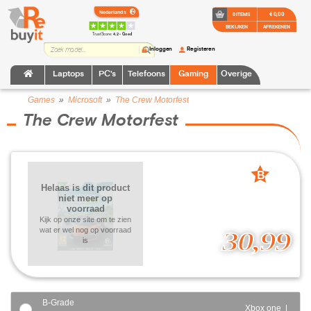
€ 0,00
0 ITEMS
BEKIJKEN
AFREKENEN
TrustScore:
4.2 • Goed
Inloggen
Registeren
Laptops
PC's
Telefoons
Gaming
Overige
Games
»
Microsoft
»
The Crew Motorfest
The Crew Motorfest
B
Helaas is dit product
grade
niet meer op
voorraad
Kijk op onze site om te zien
wat er wel nog op voorraad
30,99
is
B-Grade
Xbox one |