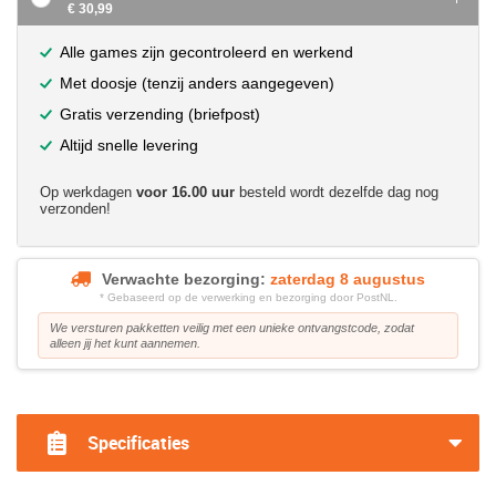
€ 30,99
Alle games zijn gecontroleerd en werkend
Met doosje (tenzij anders aangegeven)
Gratis verzending (briefpost)
Altijd snelle levering
Op werkdagen
voor 16.00 uur
besteld wordt dezelfde dag nog
verzonden!
Verwachte bezorging:
zaterdag 8 augustus
* Gebaseerd op de verwerking en bezorging door PostNL.
We versturen pakketten veilig met een unieke ontvangstcode, zodat
alleen jij het kunt aannemen.
?>
Specificaties