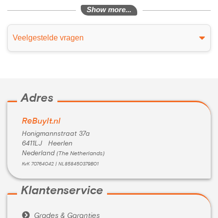
Show more...
Veelgestelde vragen
Adres
ReBuyIt.nl
Honigmannstraat 37a
6411LJ Heerlen
Nederland
(The Netherlands)
KvK 70764042 | NL858450379B01
Klantenservice

Grades & Garanties