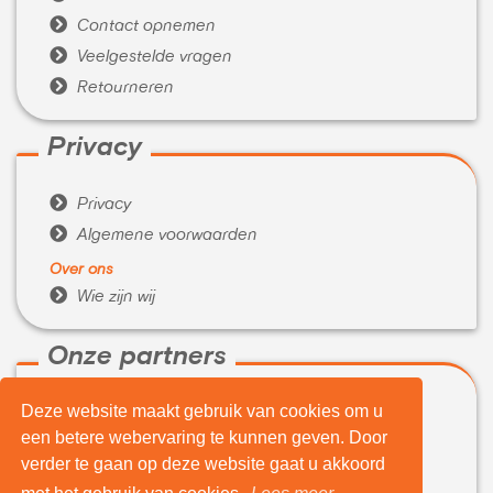

Contact opnemen

Veelgestelde vragen

Retourneren
Privacy

Privacy

Algemene voorwaarden
Over ons

Wie zijn wij
Onze partners
Deze website maakt gebruik van cookies om u

WeBuyIt.nl
een betere webervaring te kunnen geven. Door

LaptopVerkopen.eu
verder te gaan op deze website gaat u akkoord
Tijdelijk extra geld nodig?