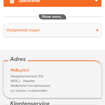
Specificaties
Show more...
Veelgestelde vragen
Adres
ReBuyIt.nl
Honigmannstraat 37a
6411LJ Heerlen
Nederland
(The Netherlands)
KvK 70764042 | NL858450379B01
Klantenservice