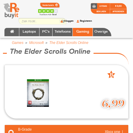
€ 0,00
0 ITEMS
BEKIJKEN
AFREKENEN
TrustScore:
4.2 • Goed
Inloggen
Registeren
Laptops
PC's
Telefoons
Gaming
Overige
Games
»
Microsoft
»
The Elder Scrolls Online
The Elder Scrolls Online
B
grade
6,99
B-Grade
Xbox one |