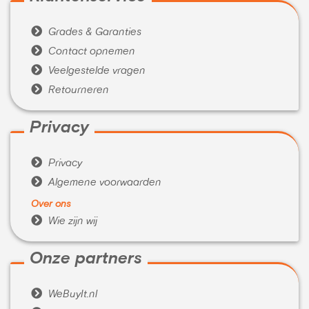

Grades & Garanties

Contact opnemen

Veelgestelde vragen

Retourneren
Privacy

Privacy

Algemene voorwaarden
Over ons

Wie zijn wij
Onze partners

WeBuyIt.nl