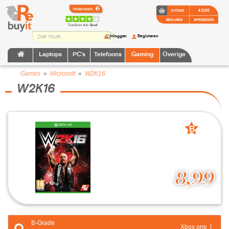
€ 0,00
0 ITEMS
BEKIJKEN
AFREKENEN
TrustScore:
4.2 • Goed
Inloggen
Registeren
Laptops
PC's
Telefoons
Gaming
Overige
Games
»
Microsoft
»
W2K16
W2K16
B
grade
8,99
B-Grade
Xbox one |