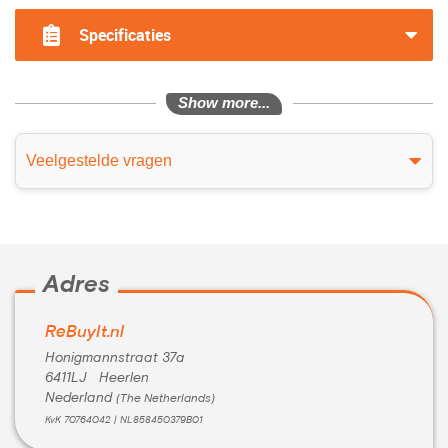
?>
Specificaties
Show more...
Veelgestelde vragen
Adres
ReBuyIt.nl
Honigmannstraat 37a
6411LJ Heerlen
Nederland
(The Netherlands)
KvK 70764042 | NL858450379B01