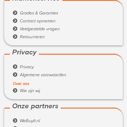

Grades & Garanties

Contact opnemen

Veelgestelde vragen

Retourneren
Privacy

Privacy

Algemene voorwaarden
Over ons

Wie zijn wij
Onze partners

WeBuyIt.nl