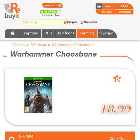
€ 0,00
0 ITEMS
BEKIJKEN
AFREKENEN
TrustScore:
4.2 • Goed
Inloggen
Registeren
Laptops
PC's
Telefoons
Gaming
Overige
Games
»
Microsoft
»
Warhammer Chaosbane
Warhammer Chaosbane
B
grade
18,99
B-Grade
Xbox One |