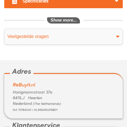
Specificaties
Show more...
Veelgestelde vragen
Adres
ReBuyIt.nl
Honigmannstraat 37a
6411LJ Heerlen
Nederland
(The Netherlands)
KvK 70764042 | NL858450379B01
Klantenservice