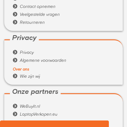

Contact opnemen

Veelgestelde vragen

Retourneren
Privacy

Privacy

Algemene voorwaarden
Over ons

Wie zijn wij
Onze partners

WeBuyIt.nl

LaptopVerkopen.eu
Tijdelijk extra geld nodig?