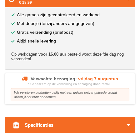
€ 18,99
Alle games zijn gecontroleerd en werkend
Met doosje (tenzij anders aangegeven)
Gratis verzending (briefpost)
Altijd snelle levering
Op werkdagen
voor 16.00 uur
besteld wordt dezelfde dag nog
verzonden!
Verwachte bezorging:
vrijdag 7 augustus
* Gebaseerd op de verwerking en bezorging door PostNL.
We versturen pakketten veilig met een unieke ontvangstcode, zodat
alleen jij het kunt aannemen.
?>
Specificaties