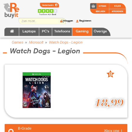
€ 0,00
0 ITEMS
BEKIJKEN
AFREKENEN
TrustScore:
4.2 • Goed
Inloggen
Registeren
Laptops
PC's
Telefoons
Gaming
Overige
Games
»
Microsoft
»
Watch Dogs - Legion
Watch Dogs - Legion
B
grade
18,99
B-Grade
Xbox one |