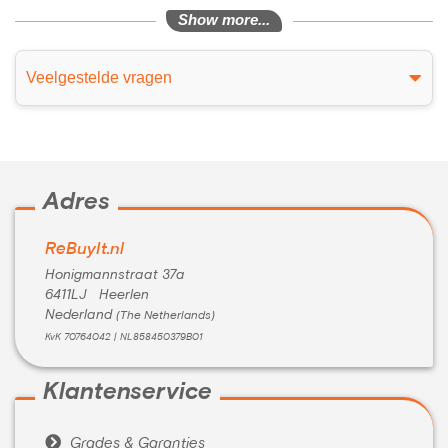
Show more...
Veelgestelde vragen
Adres
ReBuyIt.nl
Honigmannstraat 37a
6411LJ Heerlen
Nederland
(The Netherlands)
KvK 70764042 | NL858450379B01
Klantenservice

Grades & Garanties