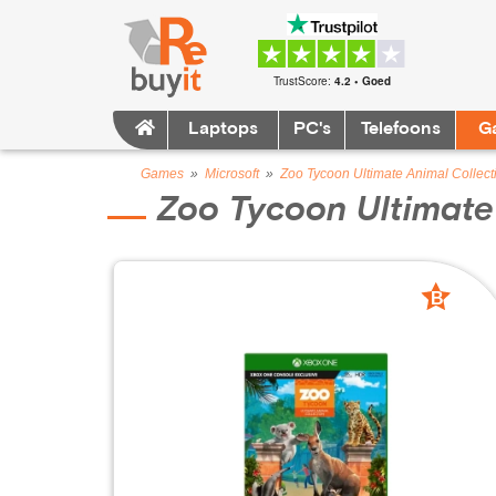
TrustScore:
4.2 • Goed
Laptops
PC's
Telefoons
G
Games
»
Microsoft
»
Zoo Tycoon Ultimate Animal Collect
Zoo Tycoon Ultimate
B
grade