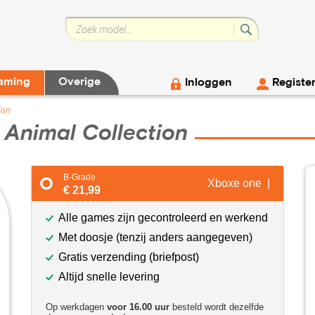
aming
Overige
Inloggen
Registe
ion
 Animal Collection
B-Grade
Xboxe one |
€ 21,99
Alle games zijn gecontroleerd en werkend
Met doosje (tenzij anders aangegeven)
Gratis verzending (briefpost)
Altijd snelle levering
Op werkdagen
voor 16.00 uur
besteld wordt dezelfde