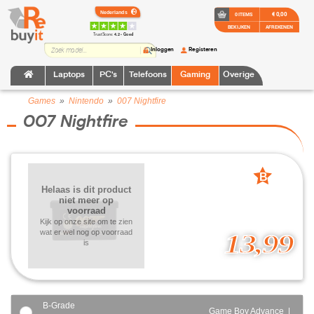
€ 0,00
0 ITEMS
BEKIJKEN
AFREKENEN
TrustScore:
4.2 • Goed
Inloggen
Registeren
Laptops
PC's
Telefoons
Gaming
Overige
Games
»
Nintendo
»
007 Nightfire
007 Nightfire
B
Helaas is dit product
grade
niet meer op
voorraad
Kijk op onze site om te zien
wat er wel nog op voorraad
13,99
is
B-Grade
Game Boy Advance |