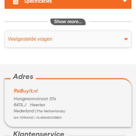
Specificaties
Show more...
Veelgestelde vragen
Adres
ReBuyIt.nl
Honigmannstraat 37a
6411LJ Heerlen
Nederland
(The Netherlands)
KvK 70764042 | NL858450379B01
Klantenservice