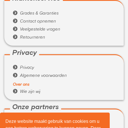

Grades & Garanties

Contact opnemen

Veelgestelde vragen

Retourneren
Privacy

Privacy

Algemene voorwaarden
Over ons

Wie zijn wij
Onze partners
Deze website maakt gebruik van cookies om u

WeBuyIt.nl