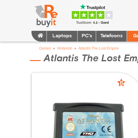
TrustScore:
4.2 • Goed
Laptops
PC's
Telefoons
G
Games
»
Nintendo
»
Atlantis The Lost Empire
Atlantis The Lost Em
B
grade