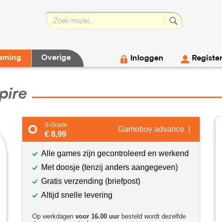
aming
Overige
Inloggen
Registe
pire
B-Grade
Gameboy advance |
€ 8,99
Alle games zijn gecontroleerd en werkend
Met doosje (tenzij anders aangegeven)
Gratis verzending (briefpost)
Altijd snelle levering
Op werkdagen
voor 16.00 uur
besteld wordt dezelfde