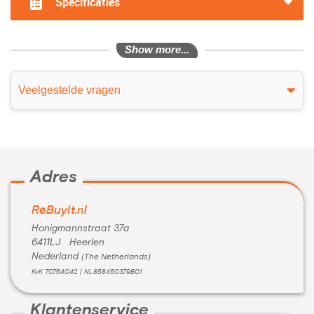
Specificaties
Show more...
Veelgestelde vragen
Adres
ReBuyIt.nl
Honigmannstraat 37a
6411LJ Heerlen
Nederland
(The Netherlands)
KvK 70764042 | NL858450379B01
Klantenservice