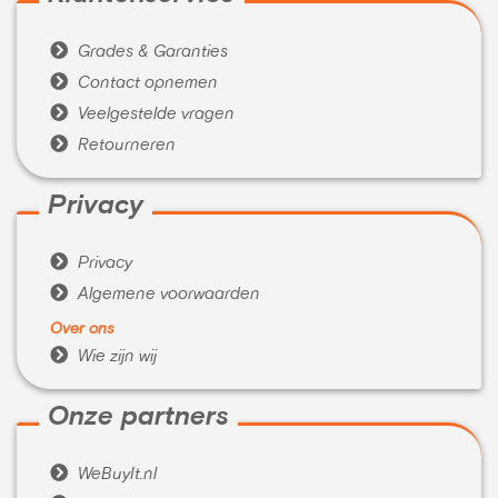

Grades & Garanties

Contact opnemen

Veelgestelde vragen

Retourneren
Privacy

Privacy

Algemene voorwaarden
Over ons

Wie zijn wij
Onze partners

WeBuyIt.nl