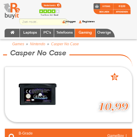
€ 0,00
0 ITEMS
BEKIJKEN
AFREKENEN
TrustScore:
4.2 • Goed
Inloggen
Registeren
Laptops
PC's
Telefoons
Gaming
Overige
Games
»
Nintendo
»
Casper No Case
Casper No Case
B
grade
10,99
B-Grade
GameBoy |