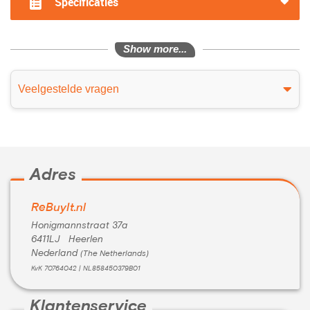
Specificaties
Show more...
Veelgestelde vragen
Adres
ReBuyIt.nl
Honigmannstraat 37a
6411LJ Heerlen
Nederland
(The Netherlands)
KvK 70764042 | NL858450379B01
Klantenservice