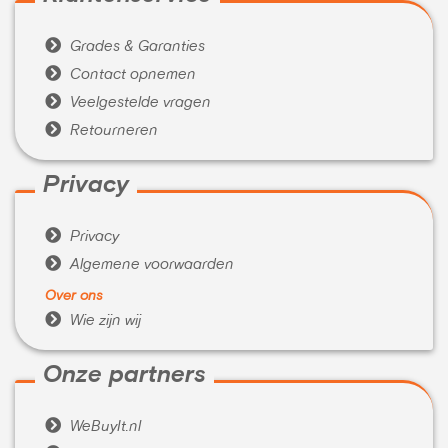

Grades & Garanties

Contact opnemen

Veelgestelde vragen

Retourneren
Privacy

Privacy

Algemene voorwaarden
Over ons

Wie zijn wij
Onze partners

WeBuyIt.nl