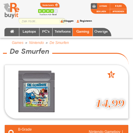
€ 0,00
0 ITEMS
BEKIJKEN
AFREKENEN
TrustScore:
4.2 • Goed
Inloggen
Registeren
Laptops
PC's
Telefoons
Gaming
Overige
Games
»
Nintendo
»
De Smurfen
De Smurfen
B
grade
14,99
B-Grade
Nintendo Gameboy |