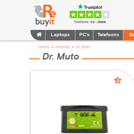
TrustScore:
4.2 • Goed
Laptops
PC's
Telefoons
G
Games
»
Nintendo
»
Dr. Muto
Dr. Muto
A
grade