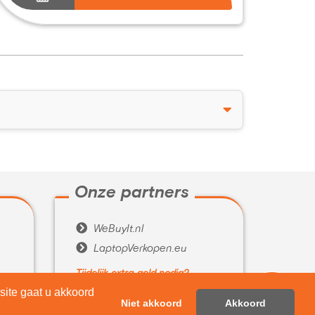
Onze partners

WeBuyIt.nl

LaptopVerkopen.eu
Tijdelijk extra geld nodig?
?

ite gaat u akkoord
Belenen.com
Niet akkoord
Akkoord