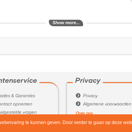
Show more...
ntenservice
Privacy

ades & Garanties
Privacy

ntact opnemen
Algemene voorwaarden
elgestelde vragen
Over ons

tourneren
Wie zijn wij
ebervaring te kunnen geven. Door verder te gaan op deze webs