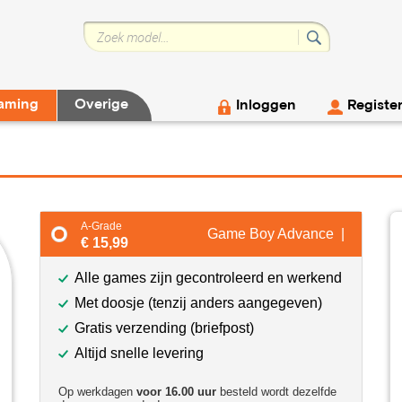
aming
Overige
Inloggen
Registe
A-Grade
Game Boy Advance |
€ 15,99
Alle games zijn gecontroleerd en werkend
Met doosje (tenzij anders aangegeven)
Gratis verzending (briefpost)
Altijd snelle levering
Op werkdagen
voor 16.00 uur
besteld wordt dezelfde