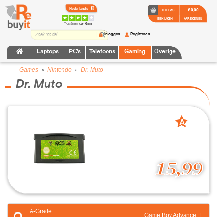
€ 0,00
0 ITEMS
BEKIJKEN
AFREKENEN
TrustScore:
4.2 • Goed
Inloggen
Registeren
Laptops
PC's
Telefoons
Gaming
Overige
Games
»
Nintendo
»
Dr. Muto
Dr. Muto
A
grade
15,99
A-Grade
Game Boy Advance |