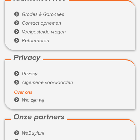

Grades & Garanties

Contact opnemen

Veelgestelde vragen

Retourneren
Privacy

Privacy

Algemene voorwaarden
Over ons

Wie zijn wij
Onze partners

WeBuyIt.nl