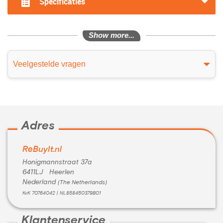
Specificaties
Show more...
Veelgestelde vragen
Adres
ReBuyIt.nl
Honigmannstraat 37a
6411LJ Heerlen
Nederland
(The Netherlands)
KvK 70764042 | NL858450379B01
Klantenservice