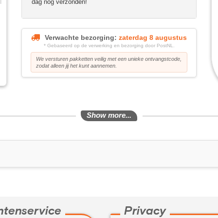
dag nog verzonden!
Verwachte bezorging:
zaterdag 8 augustus
* Gebaseerd op de verwerking en bezorging door PostNL.
We versturen pakketten veilig met een unieke ontvangstcode,
zodat alleen jij het kunt aannemen.
Show more...
ntenservice
Privacy