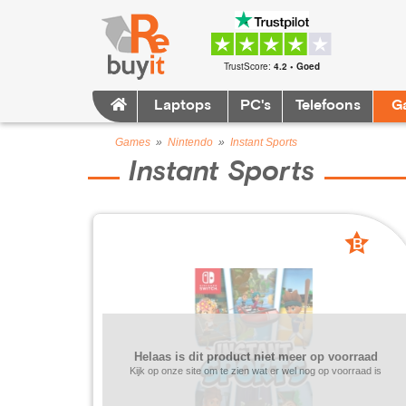
TrustScore:
4.2 • Goed
Laptops
PC's
Telefoons
G
Games
»
Nintendo
»
Instant Sports
Instant Sports
B
grade
Helaas is dit product niet meer op voorraad
Kijk op onze site om te zien wat er wel nog op voorraad is