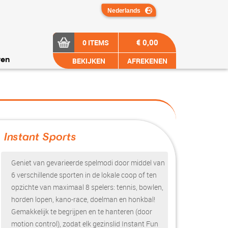
€ 0,00
0 ITEMS
BEKIJKEN
AFREKENEN
ren
Instant Sports
?>
Geniet van gevarieerde spelmodi door middel van
6 verschillende sporten in de lokale coop of ten
opzichte van maximaal 8 spelers: tennis, bowlen,
horden lopen, kano-race, doelman en honkbal!
Gemakkelijk te begrijpen en te hanteren (door
motion control), zodat elk gezinslid Instant Fun