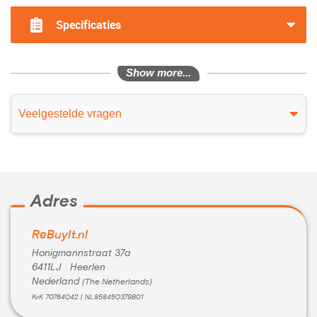
?>
Specificaties
Show more...
Veelgestelde vragen
Adres
ReBuyIt.nl
Honigmannstraat 37a
6411LJ Heerlen
Nederland
(The Netherlands)
KvK 70764042 | NL858450379B01