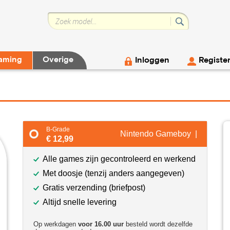
aming
Overige
Inloggen
Registe
B-Grade
Nintendo Gameboy |
€ 12,99
Alle games zijn gecontroleerd en werkend
Met doosje (tenzij anders aangegeven)
Gratis verzending (briefpost)
Altijd snelle levering
Op werkdagen
voor 16.00 uur
besteld wordt dezelfde