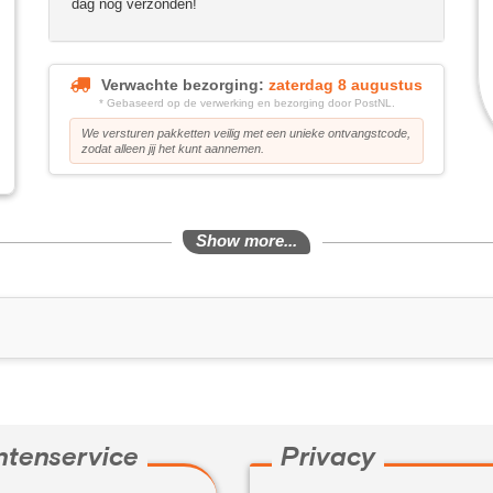
dag nog verzonden!
Verwachte bezorging:
zaterdag 8 augustus
* Gebaseerd op de verwerking en bezorging door PostNL.
We versturen pakketten veilig met een unieke ontvangstcode,
zodat alleen jij het kunt aannemen.
Show more...
ntenservice
Privacy