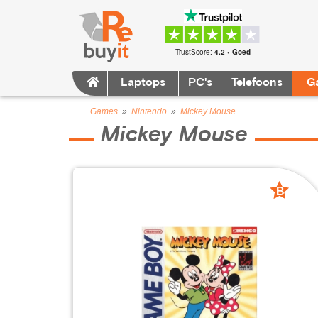
TrustScore:
4.2 • Goed
Laptops
PC's
Telefoons
G
Games
»
Nintendo
»
Mickey Mouse
Mickey Mouse
B
grade