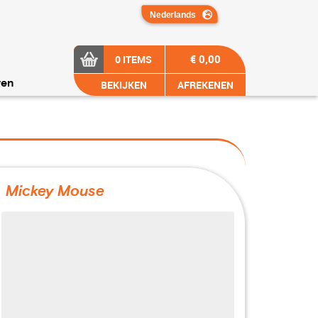
€ 0,00
0 ITEMS
BEKIJKEN
AFREKENEN
ren
Mickey Mouse
?>