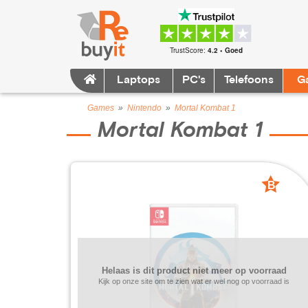
TrustScore:
4.2 • Goed
Laptops
PC's
Telefoons
G
Games
»
Nintendo
»
Mortal Kombat 1
Mortal Kombat 1
B
grade
Helaas is dit product niet meer op voorraad
Kijk op onze site om te zien wat er wel nog op voorraad is