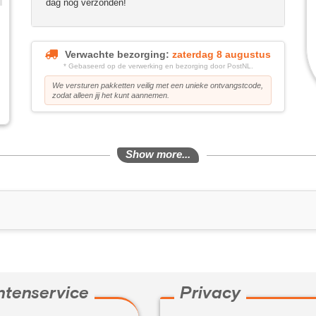
dag nog verzonden!
Verwachte bezorging:
zaterdag 8 augustus
* Gebaseerd op de verwerking en bezorging door PostNL.
We versturen pakketten veilig met een unieke ontvangstcode,
zodat alleen jij het kunt aannemen.
Show more...
ntenservice
Privacy