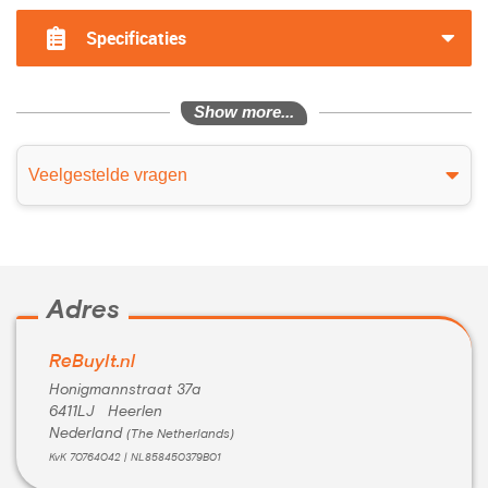
?>
Specificaties
Show more...
Veelgestelde vragen
Adres
ReBuyIt.nl
Honigmannstraat 37a
6411LJ Heerlen
Nederland
(The Netherlands)
KvK 70764042 | NL858450379B01