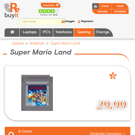
€ 0,00
0 ITEMS
BEKIJKEN
AFREKENEN
TrustScore:
4.2 • Goed
Inloggen
Registeren
Laptops
PC's
Telefoons
Gaming
Overige
Games
»
Nintendo
»
Super Mario Land
Super Mario Land
B
grade
29,99
B-Grade
Nintendo Gameboy |