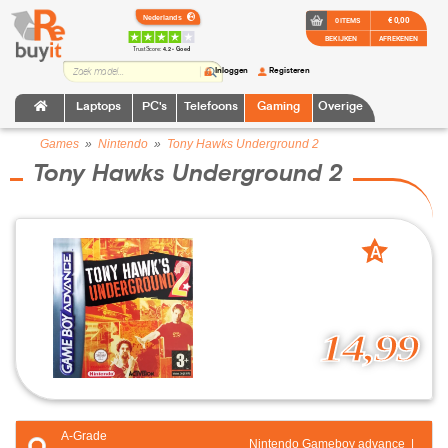
€ 0,00
0 ITEMS
BEKIJKEN
AFREKENEN
TrustScore:
4.2 • Goed
Inloggen
Registeren
Laptops
PC's
Telefoons
Gaming
Overige
Games
»
Nintendo
»
Tony Hawks Underground 2
Tony Hawks Underground 2
A
grade
14,99
A-Grade
Nintendo Gameboy advance |