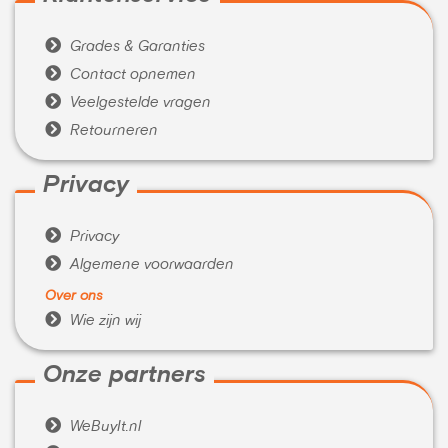

Grades & Garanties

Contact opnemen

Veelgestelde vragen

Retourneren
Privacy

Privacy

Algemene voorwaarden
Over ons

Wie zijn wij
Onze partners

WeBuyIt.nl