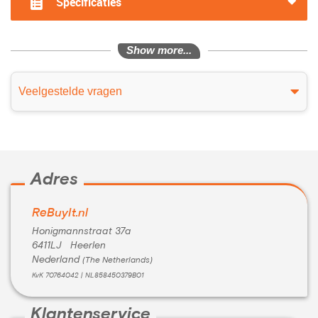
Specificaties
Show more...
Veelgestelde vragen
Adres
ReBuyIt.nl
Honigmannstraat 37a
6411LJ Heerlen
Nederland
(The Netherlands)
KvK 70764042 | NL858450379B01
Klantenservice