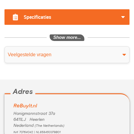
?>
Specificaties
Show more...
Veelgestelde vragen
Adres
ReBuyIt.nl
Honigmannstraat 37a
6411LJ Heerlen
Nederland
(The Netherlands)
KvK 70764042 | NL858450379B01