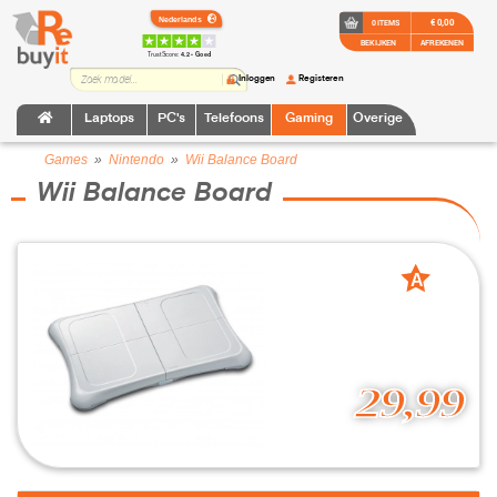
€ 0,00
0 ITEMS
BEKIJKEN
AFREKENEN
TrustScore:
4.2 • Goed
Inloggen
Registeren
Laptops
PC's
Telefoons
Gaming
Overige
Games
»
Nintendo
»
Wii Balance Board
Wii Balance Board
A
grade
29,99