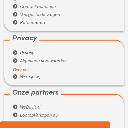

Contact opnemen

Veelgestelde vragen

Retourneren
Privacy

Privacy

Algemene voorwaarden
Over ons

Wie zijn wij
Onze partners

WeBuyIt.nl

LaptopVerkopen.eu
Tijdelijk extra geld nodig?