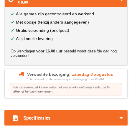
€ 8,99
Alle games zijn gecontroleerd en werkend
Met doosje (tenzij anders aangegeven)
Gratis verzending (briefpost)
Altijd snelle levering
Op werkdagen
voor 16.00 uur
besteld wordt dezelfde dag nog
verzonden!
Verwachte bezorging:
zaterdag 8 augustus
* Gebaseerd op de verwerking en bezorging door PostNL.
We versturen pakketten veilig met een unieke ontvangstcode, zodat
alleen jij het kunt aannemen.
?>
Specificaties