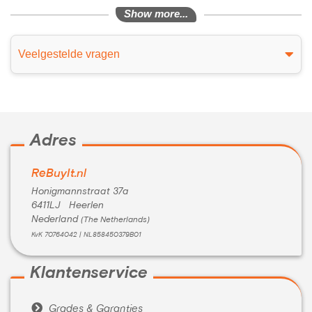
Show more...
Veelgestelde vragen
Adres
ReBuyIt.nl
Honigmannstraat 37a
6411LJ Heerlen
Nederland
(The Netherlands)
KvK 70764042 | NL858450379B01
Klantenservice

Grades & Garanties