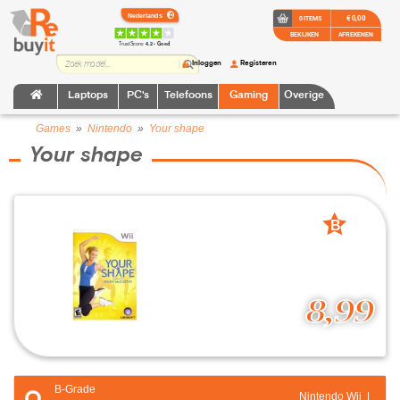
€ 0,00
0 ITEMS
BEKIJKEN
AFREKENEN
TrustScore:
4.2 • Goed
Inloggen
Registeren
Laptops
PC's
Telefoons
Gaming
Overige
Games
»
Nintendo
»
Your shape
Your shape
B
grade
8,99
B-Grade
Nintendo Wii |